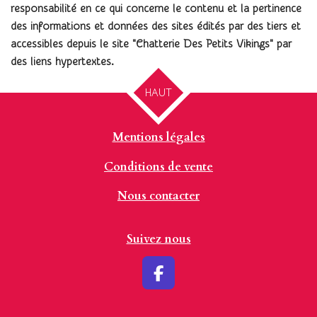
responsabilité en ce qui concerne le contenu et la pertinence
des informations et données des sites édités par des tiers et
accessibles depuis le site "Chatterie D
es Petits Vikings
" par
des liens hypertextes.
HAUT
Mentions légales
Conditions de vente
Nous contacter
Suivez nous
F
a
c