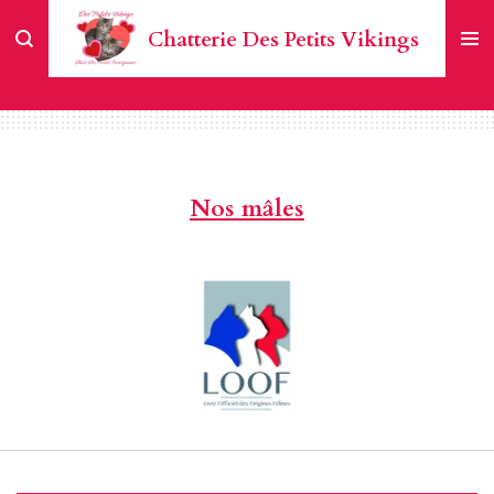
Passer
Chatterie Des Petits Vikings
au
contenu
principal
Nos mâles