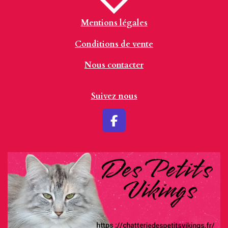
Mentions légales
Conditions de vente
Nous contacter
Suivez nous
F
a
c
e
b
o
o
k