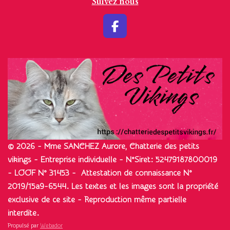
Suivez nous
F
a
c
e
b
o
o
k
© 2026 - Mme SANCHEZ Aurore, Chatterie des petits
vikings - Entreprise individuelle - N°Siret: 52479187800019
- LOOF N° 31453 - Attestation de connaissance N°
2019/15a9-6544. Les textes et les images sont la propriété
exclusive de ce site - Reproduction même partielle
interdite.
Propulsé par
Webador