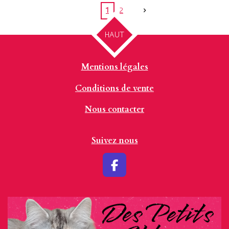
1
2
HAUT
Mentions légales
Conditions de vente
Nous contacter
Suivez nous
F
a
c
e
b
o