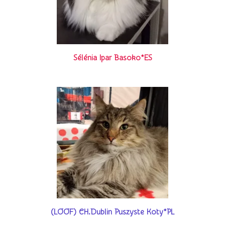
Sélénia Ipar Basoko*ES
(LOOF) CH.Dublin Puszyste Koty*PL