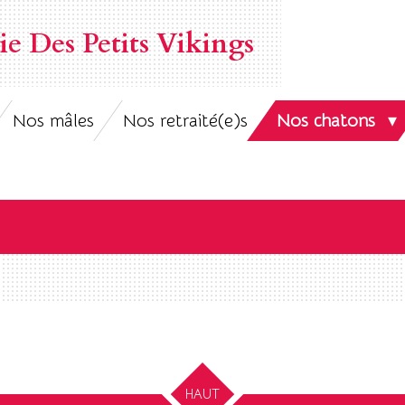
ie Des Petits Vikings
Nos mâles
Nos retraité(e)s
Nos chatons
HAUT