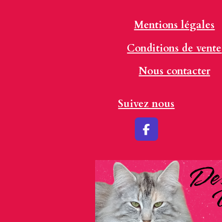
Mentions légales
Conditions de vente
Nous contacter
Suivez nous
F
a
c
e
b
o
o
k