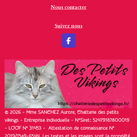
Nous contacter
Suivez nous
F
a
c
e
b
o
o
k
© 2026 - Mme SANCHEZ Aurore, Chatterie des petits
vikings - Entreprise individuelle - N°Siret: 52479187800019
- LOOF N° 31453 - Attestation de connaissance N°
2019/15a9-6544. Les textes et les images sont la propriété